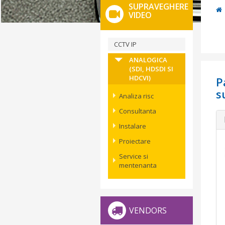
SUPRAVEGHERE
VIDEO
CCTV IP
ANALOGICA
(SDI, HDSDI SI
HDCVI)
P
s
Analiza risc
Consultanta
Instalare
Proiectare
Service si
mentenanta
VENDORS