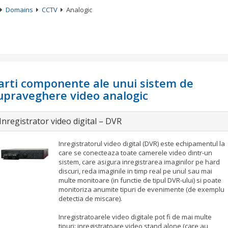
Domains
CCTV
Analogic
arti componente ale unui sistem de
upraveghere video analogic
Inregistrator video digital – DVR
Inregistratorul video digital (DVR) este echipamentul la
care se conecteaza toate camerele video dintr-un
sistem, care asigura inregistrarea imaginilor pe hard
discuri, reda imaginile in timp real pe unul sau mai
multe monitoare (in functie de tipul DVR-ului) si poate
monitoriza anumite tipuri de evenimente (de exemplu
detectia de miscare).
Inregistratoarele video digitale pot fi de mai multe
tipuri: inregistratoare video stand alone (care au