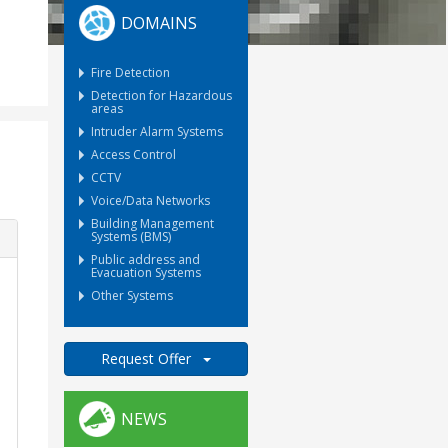
DOMAINS
Fire Detection
Detection for Hazardous
areas
Intruder Alarm Systems
Access Control
CCTV
Voice/Data Networks
Building Management
Systems (BMS)
Public address and
Evacuation Systems
Other Systems
Request Offer
NEWS