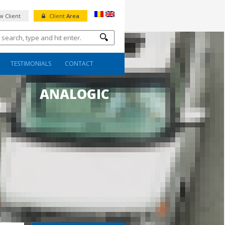
 Client
Client
Area
TESTIMONIALS
CONTACT
ANALOGIC