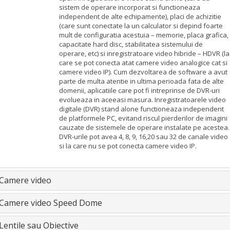
sistem de operare incorporat si functioneaza
independent de alte echipamente), placi de achizitie
(care sunt conectate la un calculator si depind foarte
mult de configuratia acestuia – memorie, placa grafica,
capacitate hard disc, stabilitatea sistemului de
operare, etc) si inregistratoare video hibride – HDVR (la
care se pot conecta atat camere video analogice cat si
camere video IP). Cum dezvoltarea de software a avut
parte de multa atentie in ultima perioada fata de alte
domenii, aplicatiile care pot fi intreprinse de DVR-uri
evolueaza in aceeasi masura. Inregistratoarele video
digitale (DVR) stand alone functioneaza independent
de platformele PC, evitand riscul pierderilor de imagini
cauzate de sistemele de operare instalate pe acestea.
DVR-urile pot avea 4, 8, 9, 16,20 sau 32 de canale video
si la care nu se pot conecta camere video IP.
Camere video
Camere video Speed Dome
Lentile sau Obiective