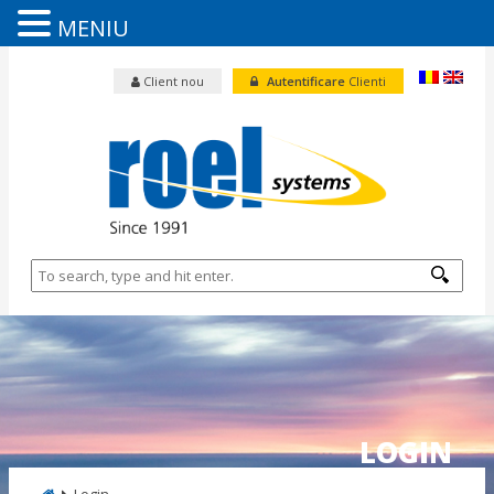
MENIU
Client nou
Autentificare
Clienti
LOGIN