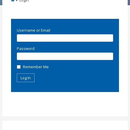
Login
Username or Email
Password
Remember Me
Previous
N