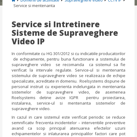
Domenii de activitate
Supraveghere video
CCTV IP
Service si mentenanta
Service si Intretinere
Sisteme de Supraveghere
Video IP
In conformitate cu HG 301/2012 si cu indicatiile producatorilor
de echipamente, pentru buna functionare a sistemului de
supraveghere video se recomanda ca sistemul sa fie
verificat la intervale regulate. Service-ul si mentenanta
sistemului de supraveghere video se realizeaza de echipe
specializate, acreditate in domeniu. Roelsystems dispune de
personal instruit cu experienta indelungata in mentenanta
sistemelor de supraveghere video, de asemenea
Roelsystems detine avize IGPR pentru proiectarea,
instalarea, service-ul si mentenanta sistemelor de
supraveghere video.
In cazul in care sistemul este verificat periodic se reduce
semnificativ frecventa incidentelor – interventiile preventive
avand ca scop principal atenuarea efectelor uzurii
echipamentelor si inlaturarea principalilor factori care pot