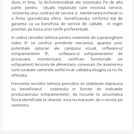
duce, in timp, la disfunctionalitati ale sistemului. Pe de alta
parte, pentru situatii neplacute care necesita service,
existenta unui contract de service si mentenanta incheiat cu
o firma specializata ofera beneficiarului confortul dat de
garantia ca va beneficia de servicii de calitate, in regim
prioritar, pe baza unor tarife preferentiale.
In cadrul reviziilor tehnice pentru sistemele de supraveghere
video IP se verifica prinderile mecanice, aparitia unor
potentiale opturari ale campului vizual, software-ul
echipamentelor IP, software-ul echipamentelor de
procesare, monitorizare, verificari functionale pe
echipament, tensiuni de alimentare, conexiuni. De asemenea
sunt curatate camerele astfel incat calitatea imaginii sa nu fie
afectata.
Frecventa reviziilor tehnice periodice se stabileste impreuna
cu beneficiarul sistemului in functie de indicatiile
producatorului echipamentelor, de riscurile la securitatea
fizica identificate la obiectiv insa nu mai putin de o revizie pe
semestru.