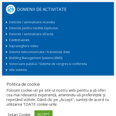
DOMENII DE ACTIVITATE
Detectie / semnalizare incendiu
Detectie pentru mediile Explozive
Detectie / semnalizare efractie
Control acces
Supraveghere video
Sisteme telecomunicatie / transmisie date
Building Management Systems (BMS)
Sonorizare publica / Sisteme de congres si conferinta
Alte sisteme
Politica de cookie
Cerere oferta
Folosim cookie-uri pe site-ul nostru web pentru a vă oferi
cea mai relevantă experiență, amintindu-vă preferințele și
repetând vizitele. Dând clic pe „Accept”, sunteți de acord cu
ACASA
GDPR
PROTECTIA DATELOR
CARIERE
utilizarea TOATE cookie-urile.
CONFIDENTIALITATE
CERTIFICARI
POLITICA SMI
SOLUTII LA CHEIE
CONTACT
Setari Cookie
ACCEPT
© 2026 Copyright ROMANO ELECTRO SRL. Dezvoltat de
RezolvIT
.