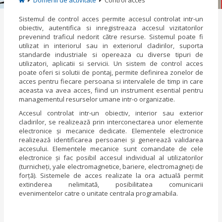
Domenii de activitate
Control acces
Sistemul de control acces permite accesul controlat intr-un
obiectiv, autentifica si inregistreaza accesul vizitatorilor
prevenind traficul nedorit către resurse. Sistemul poate fi
utilizat in interiorul sau in exteriorul cladirilor, suporta
standarde industriale si opereaza cu diverse tipuri de
utilizatori, aplicatii si servicii. Un sistem de control acces
poate oferi si solutii de pontaj, permite definirea zonelor de
acces pentru fiecare persoana si intervalele de timp in care
aceasta va avea acces, fiind un instrument esential pentru
managementul resurselor umane intr-o organizatie.
Accesul controlat intr-un obiectiv, interior sau exterior
cladirilor, se realizează prin interconectarea unor elemente
electronice şi mecanice dedicate. Elementele electronice
realizează identificarea persoanei şi generează validarea
accesului. Elementele mecanice sunt comandate de cele
electronice şi fac posibil accesul individual al utilizatorilor
(turnicheţi, yale electromagnetice, bariere, electromagneţi de
forţă). Sistemele de acces realizate la ora actuală permit
extinderea nelimitată, posibilitatea comunicarii
evenimentelor catre o unitate centrala programabila.