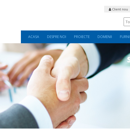
Client nou
ACASA
DESPRE NOI
PROIECTE
DOMENII
FURNI