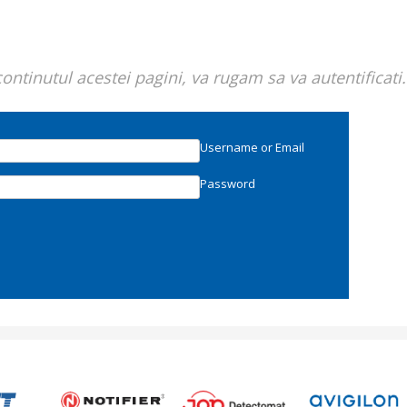
ntinutul acestei pagini, va rugam sa va autentificati.
Username or Email
Password