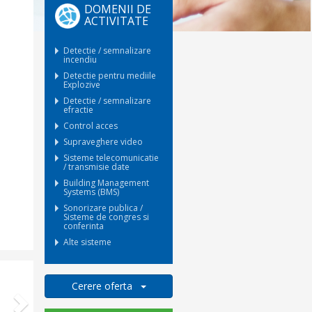
DOMENII DE
ACTIVITATE
Detectie / semnalizare
incendiu
Detectie pentru mediile
Explozive
Detectie / semnalizare
efractie
Control acces
Supraveghere video
Sisteme telecomunicatie
/ transmisie date
Building Management
Systems (BMS)
Sonorizare publica /
Sisteme de congres si
conferinta
Alte sisteme
Next
Cerere oferta