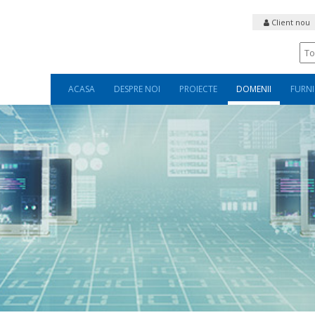
Client nou
ACASA
DESPRE NOI
PROIECTE
DOMENII
FURNI