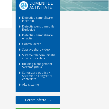
DOMENII DE
ACTIVITATE
Detectie / semnalizare
incendiu
Detectie pentru mediile
Explozive
Detectie / semnalizare
efractie
Control acces
Supraveghere video
Sisteme telecomunicatie
/ transmisie date
Building Management
Systems (BMS)
Sonorizare publica /
Sisteme de congres si
conferinta
Alte sisteme
Cerere oferta