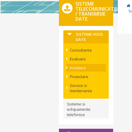
SISTEME
TELECOMUNICATIE
S
/ TRANSMISIE
DATE
SISTEME VOCE-
DATE
Consultanta
Evaluare
Instalare
Proiectare
Service si
mentenanta
Sisteme si
echipamente
telefonice