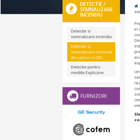
DETECTIE /
SEMNALIZARE
se
INCENDIU
Pri
in 
Detectie si
co
semnalizare incendiu
De
in
Detectie si
pr
semnalizare monoxid
eva
de carbon si GPL
ex
Detectie pentru
Un 
mediile Explozive
se
rea
co
so
FURNIZORI
cen
ve
Si
co