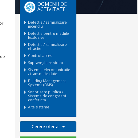
DOMENII DE
ACTIVITATE
Detectie / semnalizare
or
incendiu
Detectie pentru mediile
Explozive
Detectie / semnalizare
efractie
Control acces
 de
Supraveghere video
Sisteme telecomunicatie
/ transmisie date
Building Management
Systems (BMS)
Sonorizare publica /
Sisteme de congres si
conferinta
Alte sisteme
Cerere oferta