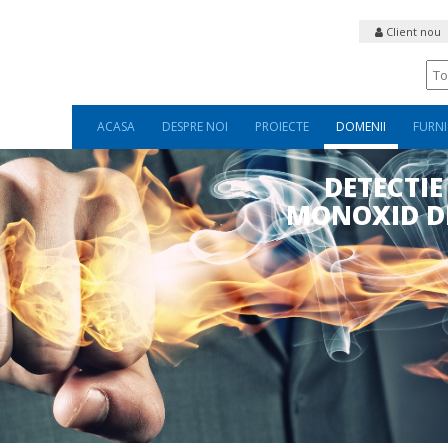
Client nou
ACASA
DESPRE NOI
PROIECTE
DOMENII
FURNI
DETECTIE
MONOXID DE