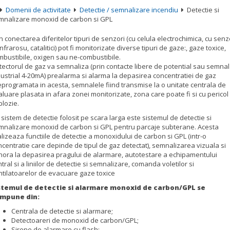
Domenii de activitate
Detectie / semnalizare incendiu
Detectie si
mnalizare monoxid de carbon si GPL
n conectarea diferitelor tipuri de senzori (cu celula electrochimica, cu senz
infrarosu, catalitici) pot fi monitorizate diverse tipuri de gaze:, gaze toxice,
mbustibile, oxigen sau ne-combustibile.
tectorul de gaz va semnaliza (prin contacte libere de potential sau semnal
dustrial 4-20mA) prealarma si alarma la depasirea concentratiei de gaz
eprogramata in acesta, semnalele fiind transmise la o unitate centrala de
luare plasata in afara zonei monitorizate, zona care poate fi si cu pericol
plozie.
sistem de detectie folosit pe scara larga este sistemul de detectie si
mnalizare monoxid de carbon si GPL pentru parcaje subterane. Acesta
lizeaza functiile de detectie a monoxidului de carbon si GPL (intr-o
ncentratie care depinde de tipul de gaz detectat), semnalizarea vizuala si
nora la depasirea pragului de alarmare, autotestare a echipamentului
tral si a liniilor de detectie si semnalizare, comanda voletilor si
ntilatoarelor de evacuare gaze toxice
stemul de detectie si alarmare monoxid de carbon/GPL se
mpune din:
Centrala de detectie si alarmare;
Detectoareri de monoxid de carbon/GPL;
Sirene de alarmare cu flash;