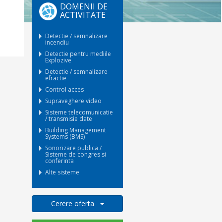
DOMENII DE
ACTIVITATE
Detectie / semnalizare
incendiu
Detectie pentru mediile
Explozive
Detectie / semnalizare
efractie
Control acces
Supraveghere video
Sisteme telecomunicatie
/ transmisie date
Building Management
Systems (BMS)
Sonorizare publica /
Sisteme de congres si
conferinta
Alte sisteme
Cerere oferta