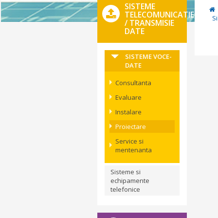
SISTEME
TELECOMUNICATIE
S
/ TRANSMISIE
DATE
SISTEME VOCE-
DATE
Consultanta
Evaluare
Instalare
Proiectare
Service si
mentenanta
Sisteme si
echipamente
telefonice