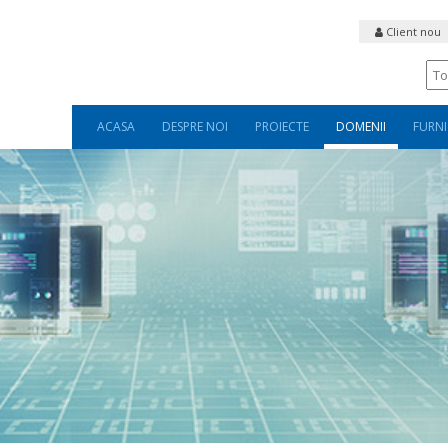
Client nou
ACASA
DESPRE NOI
PROIECTE
DOMENII
FURNI