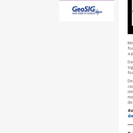
Mon
fo
a p
Dat
si
fo
De
caz
ist
mo
de
Ro
Ge