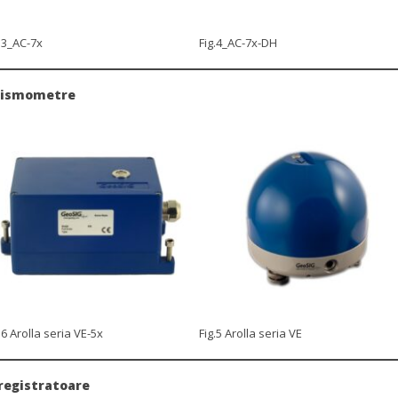
.3_AC-7x
Fig.4_AC-7x-DH
eismometre
.6 Arolla seria VE-5x
Fig.5 Arolla seria VE
registratoare