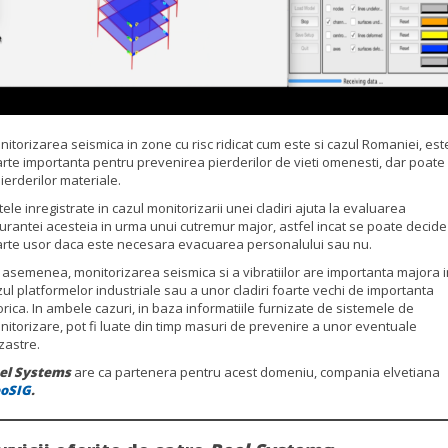
itorizarea seismica in zone cu risc ridicat cum este si cazul Romaniei, est
arte importanta pentru prevenirea pierderilor de vieti omenesti, dar poate 
ierderilor materiale.
ele inregistrate in cazul monitorizarii unei cladiri ajuta la evaluarea
gurantei acesteia in urma unui cutremur major, astfel incat se poate decide
arte usor daca este necesara evacuarea personalului sau nu.
 asemenea, monitorizarea seismica si a vibratiilor are importanta majora i
ul platformelor industriale sau a unor cladiri foarte vechi de importanta
orica. In ambele cazuri, in baza informatiile furnizate de sistemele de
nitorizare, pot fi luate din timp masuri de prevenire a unor eventuale
zastre.
el Systems
are ca partenera pentru acest domeniu, compania elvetiana
oSIG
.