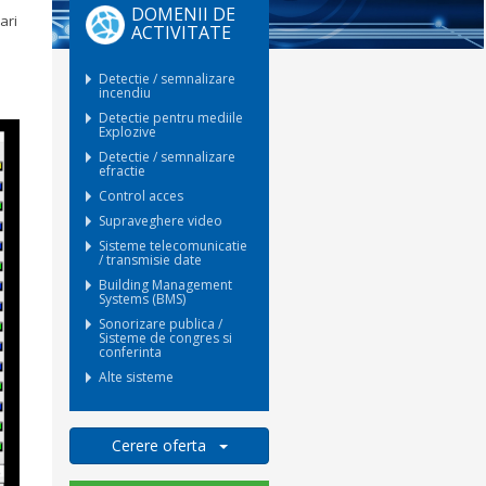
DOMENII DE
ari
ACTIVITATE
Detectie / semnalizare
incendiu
Detectie pentru mediile
Explozive
Detectie / semnalizare
efractie
Control acces
Supraveghere video
Sisteme telecomunicatie
/ transmisie date
Building Management
Systems (BMS)
Sonorizare publica /
Sisteme de congres si
conferinta
Alte sisteme
Cerere oferta