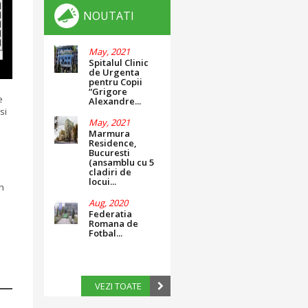
NOUTATI
May, 2021
Spitalul Clinic
de Urgenta
pentru Copii
“Grigore
e
Alexandre...
si
May, 2021
Marmura
Residence,
Bucuresti
(ansamblu cu 5
cladiri de
locui...
n
Aug, 2020
Federatia
Romana de
Fotbal...
VEZI TOATE