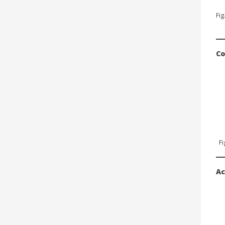
Fi
Co
F
Ac