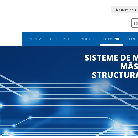
Client nou
ACASA
DESPRE NOI
PROIECTE
DOMENII
FURNI
SISTEME DE 
MĂS
STRUCTURA