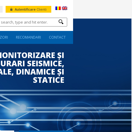
Autentificare
Clienti
ZORI
RECOMANDARI
CONTACT
MONITORIZARE ȘI
URARI SEISMICE,
LE, DINAMICE ȘI
STATICE