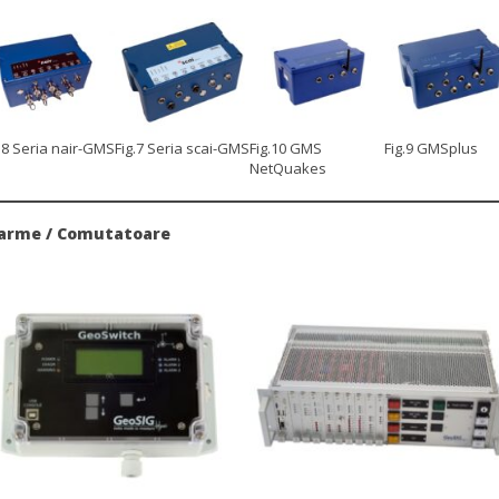
g.8 Seria nair-GMS
Fig.7 Seria scai-GMS
Fig.10 GMS
Fig.9 GMSplus
NetQuakes
arme / Comutatoare