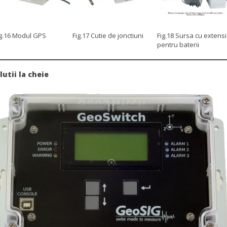
ig.16 Modul GPS
Fig.17 Cutie de jonctiuni
Fig.18 Sursa cu extens
pentru baterii
lutii la cheie