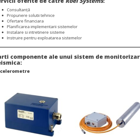
ervicii oferite de catre
Roel Systems
:
Consultanţă
Propunere solutii tehnice
Ofertare financiara
Planificarea implementarii sistemelor
Instalare si intretinere sisteme
Instruire pentru exploatarea sistemelor
arti componente ale unui sistem de monitoriza
eismica:
celerometre