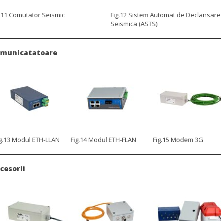
g.11 Comutator Seismic
Fig.12 Sistem Automat de Declansare
Seismica (ASTS)
municatatoare
ig.13 Modul ETH-LLAN
Fig.14 Modul ETH-FLAN
Fig.15 Modem 3G
cesorii