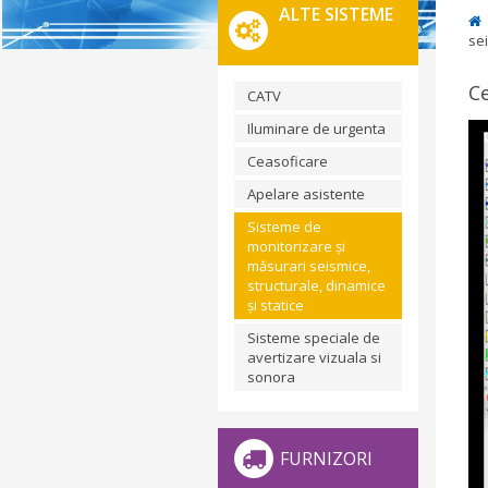
ALTE SISTEME
sei
Ce
CATV
Iluminare de urgenta
Ceasoficare
Apelare asistente
Sisteme de
monitorizare și
măsurari seismice,
structurale, dinamice
și statice
Sisteme speciale de
avertizare vizuala si
sonora
FURNIZORI