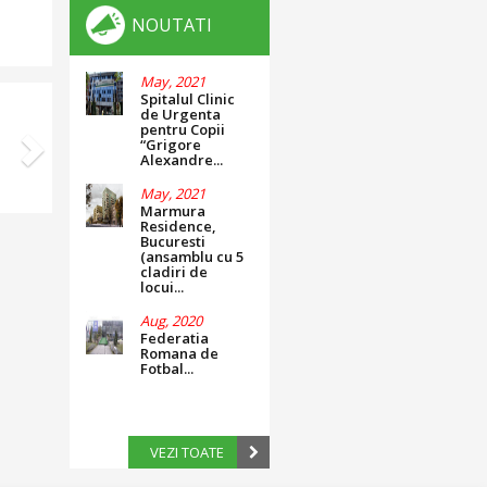
NOUTATI
May, 2021
Next
Spitalul Clinic
de Urgenta
pentru Copii
“Grigore
Alexandre...
May, 2021
Marmura
Residence,
Bucuresti
(ansamblu cu 5
cladiri de
locui...
Aug, 2020
Federatia
Romana de
Fotbal...
VEZI TOATE