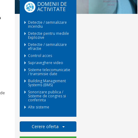
DOMENII DE
ACTIVITATE
a
Detectie / semnalizare
incendiu
Detectie pentru mediile
Explozive
Detectie / semnalizare
efractie
Control acces
s
Supraveghere video
Sisteme telecomunicatie
/ transmisie date
Building Management
Systems (BMS)
Sonorizare publica /
 de
Sisteme de congres si
conferinta
Alte sisteme
Cerere oferta