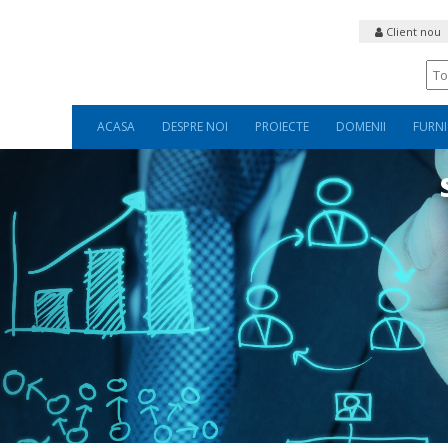
Client nou
ACASA
DESPRE NOI
PROIECTE
DOMENII
FURNI