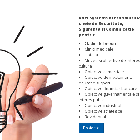
Roel Systems ofera solutii l
cheie de Securitate,
Siguranta si Comunicatie
pentru:
Cladiri de birouri
Clinici medicale
Hoteluri
Muzee si obiective de intere
cultural
Obiective comerciale
Obiective de invatamant,
educatie si sport
Obiective financiar bancare
Obiective guvernamentale si
interes public
Obiective industrial
Obiective strategice
Rezidential
Proiecte