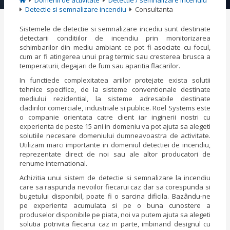
Domenii de activitate
Detectie / semnalizare incendiu
Detectie si semnalizare incendiu
Consultanta
Sistemele de detectie si semnalizare incediu sunt destinate
detectarii conditiilor de incendiu prin monitorizarea
schimbarilor din mediu ambiant ce pot fi asociate cu focul,
cum ar fi atingerea unui prag termic sau cresterea brusca a
temperaturii, degajari de fum sau aparitia flacarilor.
In functiede complexitatea ariilor protejate exista solutii
tehnice specifice, de la sisteme conventionale destinate
mediului rezidential, la sisteme adresabile destinate
cladirilor comerciale, industriale si publice. Roel Systems este
o companie orientata catre client iar inginerii nostri cu
experienta de peste 15 ani in domeniu va pot ajuta sa alegeti
solutiile necesare domeniului dumneavoastra de activitate.
Utilizam marci importante in domeniul detectiei de incendiu,
reprezentate direct de noi sau ale altor producatori de
renume international.
Achizitia unui sistem de detectie si semnalizare la incendiu
care sa raspunda nevoilor fiecarui caz dar sa corespunda si
bugetului disponibil, poate fi o sarcina dificila. Bazându-ne
pe experienta acumulata si pe o buna cunostere a
produselor disponibile pe piata, noi va putem ajuta sa alegeti
solutia potrivita fiecarui caz in parte, imbinand designul cu