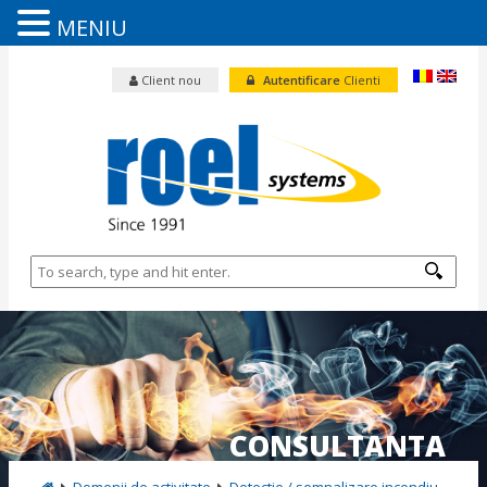
MENIU
Client nou
Autentificare
Clienti
CONSULTANTA