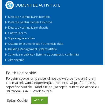
DOMENII DE ACTIVITATE
Detectie / semnalizare incendiu
Detectie pentru mediile Explozive
Detectie / semnalizare efractie
Control acces
Supraveghere video
Sisteme telecomunicatie / transmisie date
Building Management Systems (BMS)
Sonorizare publica / Sisteme de congres si conferinta
Alte sisteme
Politica de cookie
Cerere oferta
Folosim cookie-uri pe site-ul nostru web pentru a vă oferi
cea mai relevantă experiență, amintindu-vă preferințele și
repetând vizitele. Dând clic pe „Accept”, sunteți de acord cu
ACASA
GDPR
PROTECTIA DATELOR
CARIERE
utilizarea TOATE cookie-urile.
CONFIDENTIALITATE
CERTIFICARI
POLITICA SMI
SOLUTII LA CHEIE
CONTACT
Setari Cookie
ACCEPT
© 2026 Copyright ROMANO ELECTRO SRL. Dezvoltat de
RezolvIT
.