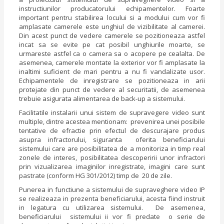
instructiunilor producatorului echipamentelor. Foarte
important pentru stabilirea locului si a modului cum vor fi
amplasate camerele este unghiul de vizibilitate al camerei.
Din acest punct de vedere camerele se pozitioneaza astfel
incat sa se evite pe cat posibil unghiurile moarte, se
urmareste astfel ca o camera sa o acopere pe cealalta. De
asemenea, camerele montate la exterior vor fi amplasate la
inaltimi suficient de mari pentru a nu fi vandalizate usor.
Echipamentele de inregistrare se pozitioneaza in arii
protejate din punct de vedere al securitatii, de asemenea
trebuie asigurata alimentarea de back-up a sistemului.
Facilitatile instalarii unui sistem de supravegere video sunt
multiple, dintre acestea mentionam: prevenirea unei posibile
tentative de efractie prin efectul de descurajare produs
asupra infractorului, siguranta oferita beneficiarului
sistemului care are posibilitatea de a monitoriza in timp real
zonele de interes, posibilitatea descoperirii unor infractori
prin vizualizarea imaginilor inregistrate, imagini care sunt
pastrate (conform HG 301/2012) timp de 20 de zile.
Punerea in functiune a sistemului de supraveghere video IP
se realizeaza in prezenta beneficiarului, acesta fiind instruit
in legatura cu utilizarea sistemului. De asemenea,
beneficiarului sistemului ii vor fi predate o serie de