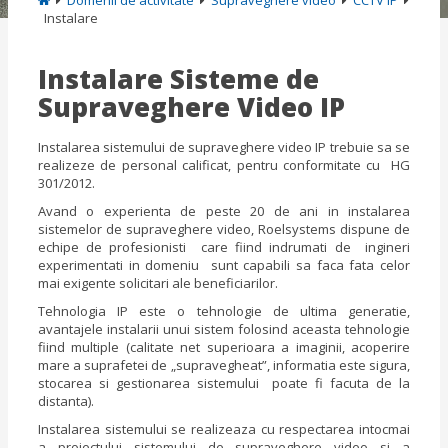
Domenii de activitate
Supraveghere video
CCTV IP
Instalare
Instalare Sisteme de
Supraveghere Video IP
Instalarea sistemului de supraveghere video IP trebuie sa se
realizeze de personal calificat, pentru conformitate cu HG
301/2012.
Avand o experienta de peste 20 de ani in instalarea
sistemelor de supraveghere video, Roelsystems dispune de
echipe de profesionisti care fiind indrumati de ingineri
experimentati in domeniu sunt capabili sa faca fata celor
mai exigente solicitari ale beneficiarilor.
Tehnologia IP este o tehnologie de ultima generatie,
avantajele instalarii unui sistem folosind aceasta tehnologie
fiind multiple (calitate net superioara a imaginii, acoperire
mare a suprafetei de „supravegheat”, informatia este sigura,
stocarea si gestionarea sistemului poate fi facuta de la
distanta).
Instalarea sistemului se realizeaza cu respectarea intocmai
a proiectului sistemului de supraveghere video si a