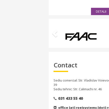
DETALII
Previous
Contact
Sediu comercial: Str. Vladislav Voievo
39
Sediu tehnic: Str. Calimachi nr. 46
031 433 55 40
office [at] roelsystems [dot] r