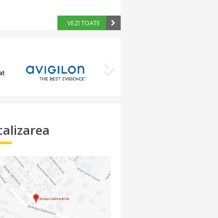
VEZI TOATE
Next
calizarea