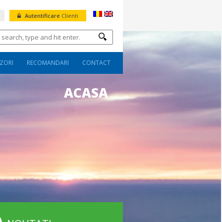
Autentificare
Clienti
ZORI
RECOMANDARI
CONTACT
ACASA