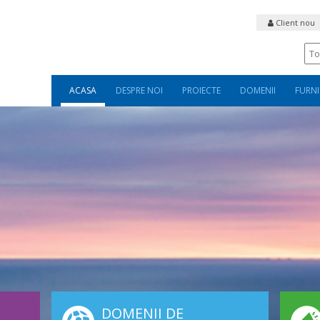
Client nou
ACASA
DESPRE NOI
PROIECTE
DOMENII
FURNI
DOMENII DE