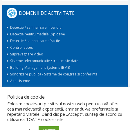
DOMENII DE ACTIVITATE
Detectie / semnalizare incendiu
Detectie pentru mediile Explozive
Detectie / semnalizare efractie
Control acces
Supraveghere video
Sisteme telecomunicatie / transmisie date
Building Management Systems (BMS)
Sonorizare publica / Sisteme de congres si conferinta
Alte sisteme
Politica de cookie
Cerere oferta
Folosim cookie-uri pe site-ul nostru web pentru a vă oferi
cea mai relevantă experiență, amintindu-vă preferințele și
repetând vizitele. Dând clic pe „Accept”, sunteți de acord cu
ACASA
GDPR
PROTECTIA DATELOR
CARIERE
utilizarea TOATE cookie-urile.
CONFIDENTIALITATE
CERTIFICARI
POLITICA SMI
SOLUTII LA CHEIE
CONTACT