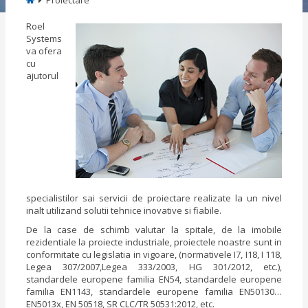
Proiectare
Roel
Systems
va ofera
cu
ajutorul
specialistilor sai servicii de proiectare realizate la un nivel
inalt utilizand solutii tehnice inovative si fiabile.
De la case de schimb valutar la spitale, de la imobile
rezidentiale la proiecte industriale, proiectele noastre sunt in
conformitate cu legislatia in vigoare, (normativele I7, I18, I 118,
Legea 307/2007,Legea 333/2003, HG 301/2012, etc.),
standardele europene familia EN54, standardele europene
familia EN1143, standardele europene familia EN50130…
EN5013x, EN 50518, SR CLC/TR 50531:2012, etc.