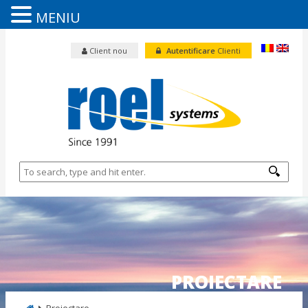
MENIU
Client nou
Autentificare
Clienti
PROIECTARE