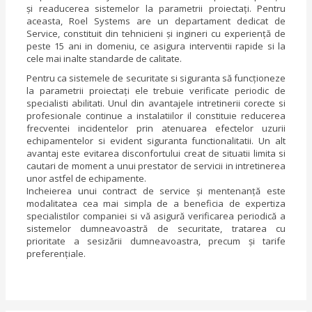
şi readucerea sistemelor la parametrii proiectaţi. Pentru
aceasta, Roel Systems are un departament dedicat de
Service, constituit din tehnicieni şi ingineri cu experienţă de
peste 15 ani in domeniu, ce asigura interventii rapide si la
cele mai inalte standarde de calitate.
Pentru ca sistemele de securitate si siguranta să funcţioneze
la parametrii proiectaţi ele trebuie verificate periodic de
specialisti abilitati. Unul din avantajele intretinerii corecte si
profesionale continue a instalatiilor il constituie reducerea
frecventei incidentelor prin atenuarea efectelor uzurii
echipamentelor si evident siguranta functionalitatii. Un alt
avantaj este evitarea disconfortului creat de situatii limita si
cautari de moment a unui prestator de servicii in intretinerea
unor astfel de echipamente.
Incheierea unui contract de
service
şi mentenanţă este
modalitatea cea mai simpla de a beneficia de expertiza
specialistilor companiei si vă asigură verificarea periodică a
sistemelor dumneavoastră de securitate, tratarea cu
prioritate a sesizării dumneavoastra, precum şi tarife
preferenţiale.