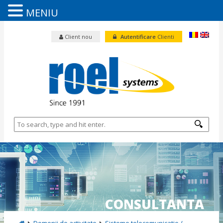
MENIU
Client nou
Autentificare
Clienti
CONSULTANTA