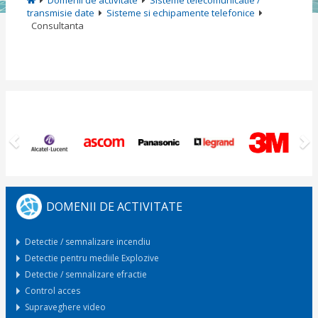
Domenii de activitate
Sisteme telecomunicatie /
transmisie date
Sisteme si echipamente telefonice
Consultanta
Previous
N
DOMENII DE ACTIVITATE
Detectie / semnalizare incendiu
Detectie pentru mediile Explozive
Detectie / semnalizare efractie
Control acces
Supraveghere video