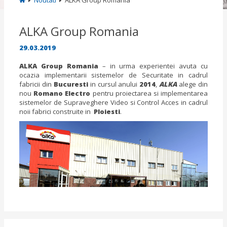
Noutati
ALKA Group Romania
ALKA Group Romania
29.03.2019
ALKA Group Romania
– in urma experientei avuta cu
ocazia implementarii sistemelor de Securitate in cadrul
fabricii din
Bucuresti
in cursul anului
2014
,
ALKA
alege din
nou
Romano Electro
pentru proiectarea si implementarea
sistemelor de Supraveghere Video si Control Acces in cadrul
noii fabrici construite in
Ploiesti
.
Previous
N