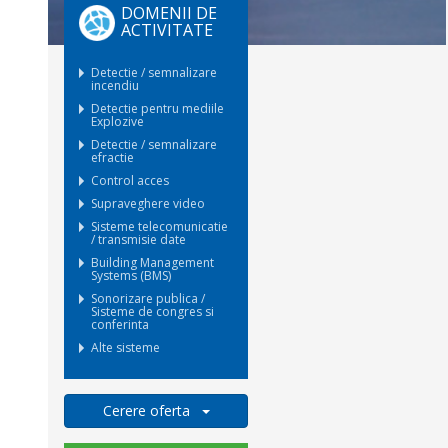
DOMENII DE
ACTIVITATE
Detectie / semnalizare
incendiu
Detectie pentru mediile
Explozive
Detectie / semnalizare
efractie
Control acces
Supraveghere video
Sisteme telecomunicatie
/ transmisie date
Building Management
Systems (BMS)
Sonorizare publica /
Sisteme de congres si
conferinta
Alte sisteme
Cerere oferta