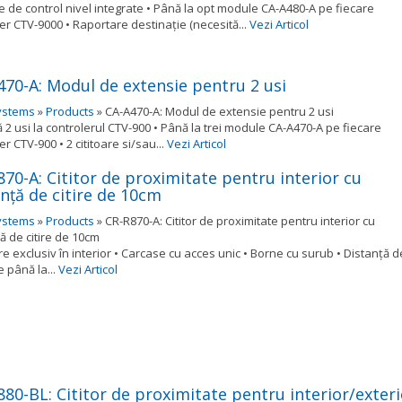
e de control nivel integrate • Până la opt module CA-A480-A pe fiecare
er CTV-9000 • Raportare destinaţie (necesită...
Vezi Articol
470-A: Modul de extensie pentru 2 usi
ystems
»
Products
»
CA-A470-A: Modul de extensie pentru 2 usi
2 usi la controlerul CTV-900 • Până la trei module CA-A470-A pe fiecare
er CTV-900 • 2 cititoare si/sau...
Vezi Articol
70-A: Cititor de proximitate pentru interior cu
nţă de citire de 10cm
ystems
»
Products
»
CR-R870-A: Cititor de proximitate pentru interior cu
ă de citire de 10cm
re exclusiv în interior • Carcase cu acces unic • Borne cu surub • Distanţă d
de până la...
Vezi Articol
880-BL: Cititor de proximitate pentru interior/exteri