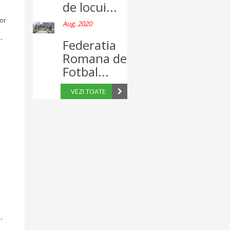
de locui...
ior
Aug, 2020
-
Federatia
Romana de
Fotbal...
VEZI TOATE
-