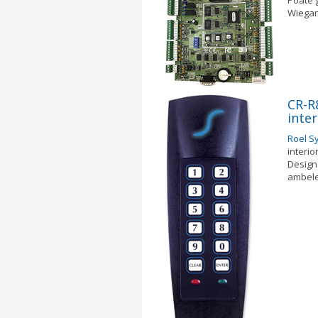
Wiegand
CR-R
inter
Roel S
interio
Design 
ambele