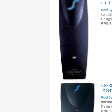
cu di
Roel S
cu dist
Design 
R702-A 
CR-R
inter
Roel S
interio
Design 
R702-A 