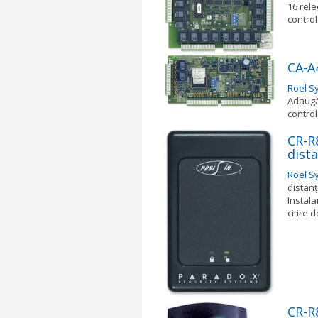
16 rele
control
CA-A
Roel S
Adaugă 
control
CR-R8
dista
Roel S
distanţ
Instala
citire 
CR-R