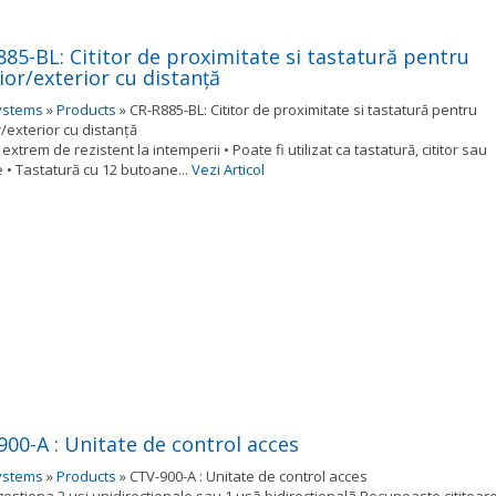
885-BL: Cititor de proximitate si tastatură pentru
ior/exterior cu distanţă
ystems
»
Products
»
CR-R885-BL: Cititor de proximitate si tastatură pentru
r/exterior cu distanţă
extrem de rezistent la intemperii • Poate fi utilizat ca tastatură, cititor sau
 • Tastatură cu 12 butoane...
Vezi Articol
900-A : Unitate de control acces
ystems
»
Products
»
CTV-900-A : Unitate de control acces
estiona 2 usi unidirectionale sau 1 usã bidirectionalã Recunoaste cititoar