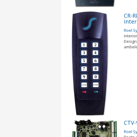
CR-R
inter
Roel S
interio
Design 
ambele
CTV-
Roel S
Poate g