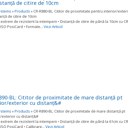
stanţă de citire de 10cm
ystems
»
Products
»
CR-R880-BL: Cititor de proximitate pentru interior/exter
anţă de citire de 10cm
extrem de rezistent la intemperii • Distanţă de citire de până la 10cm cu CR
ISO PosiCard • Formate...
Vezi Articol
890-BL: Cititor de proximitate de mare distanţă pt
ior/exterior cu distanţ&#
ystems
»
Products
»
CR-R890-BL: Cititor de proximitate de mare distanţă pt
r/exterior cu distanţ&#
extrem de rezistent la intemperii • Distanţă de citire de până la 61cm cu CR
ISO PosiCard • Calibrare...
Vezi Articol