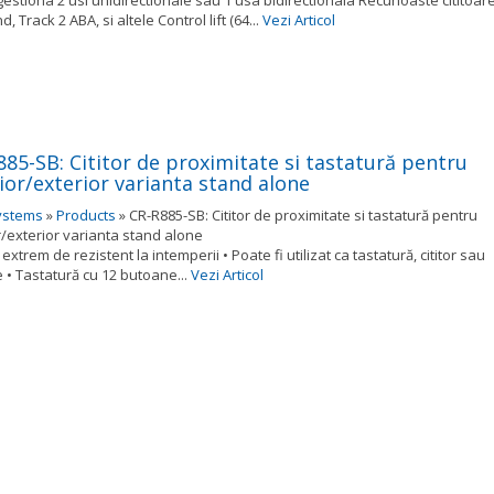
, Track 2 ABA, si altele Control lift (64...
Vezi Articol
885-SB: Cititor de proximitate si tastatură pentru
ior/exterior varianta stand alone
ystems
»
Products
»
CR-R885-SB: Cititor de proximitate si tastatură pentru
r/exterior varianta stand alone
extrem de rezistent la intemperii • Poate fi utilizat ca tastatură, cititor sau
 • Tastatură cu 12 butoane...
Vezi Articol