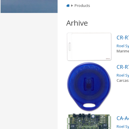
Products
Arhive
CR-R
Roel S
Marime 
CR-R
Roel S
Carcasa
CA-A4
Roel S