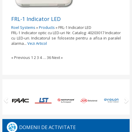
FRL-1 Indicator LED
Roel Systems
»
Products
»
FRL-1 Indicator LED
FRL-1 Indicator optic cu LED-uri Nr. Catalog: 40203017 Indicator
cu LED-uri. Indicatorul se foloseste pentru a afisa in paralel
alarma...
Vezi Articol
« Previous
1
2
3
4
…
36
Next »
Previous
N
DOMENII DE ACTIVITATE