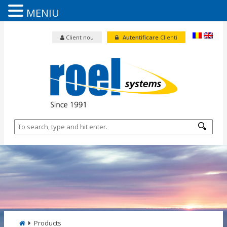
MENIU
Client nou
Autentificare
Clienti
Products