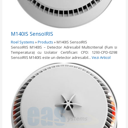
M140IS SensoIRIS
Roel Systems
»
Products
»
M140IS SensoIRIS
SensoIRIS М140IS – Detector Adresabil Multicriterial (Fum si
Temperatura) cu Izolator Certificari: CPD: 1293-CPD-0298
SensoIRIS M140IS este un detector adresabil...
Vezi Articol