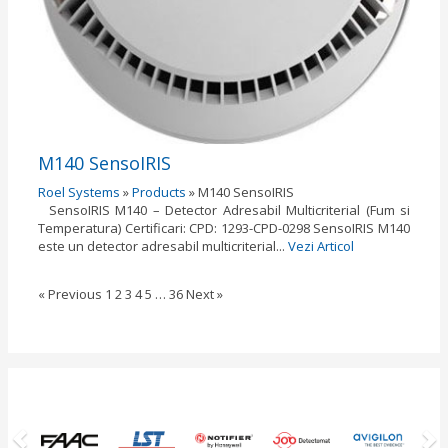
M140 SensoIRIS
Roel Systems
»
Products
»
M140 SensoIRIS
SensoIRIS М140 – Detector Adresabil Multicriterial (Fum si
Temperatura) Certificari: CPD: 1293-CPD-0298 SensoIRIS M140
este un detector adresabil multicriterial...
Vezi Articol
« Previous
1
2
3
4
5
…
36
Next »
Previous
N