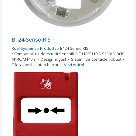
B124 SensoIRIS
Roel Systems
»
Products
»
B124 SensoIRIS
• Compatibil cu detectorii SensoIRIS T110/T110IS S130/S130IS
M140/M140IS • Design ingust • Sistem de contacte robust •
Ofera posibilitatea blocarii...
Vezi Articol