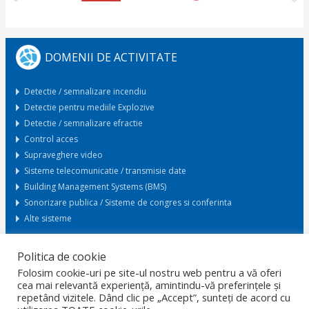
DOMENII DE ACTIVITATE
Detectie / semnalizare incendiu
Detectie pentru mediile Explozive
Detectie / semnalizare efractie
Control acces
Supraveghere video
Sisteme telecomunicatie / transmisie date
Building Management Systems (BMS)
Sonorizare publica / Sisteme de congres si conferinta
Alte sisteme
Politica de cookie
Cerere oferta
Folosim cookie-uri pe site-ul nostru web pentru a vă oferi
cea mai relevantă experiență, amintindu-vă preferințele și
repetând vizitele. Dând clic pe „Accept”, sunteți de acord cu
ACASA
GDPR
PROTECTIA DATELOR
CARIERE