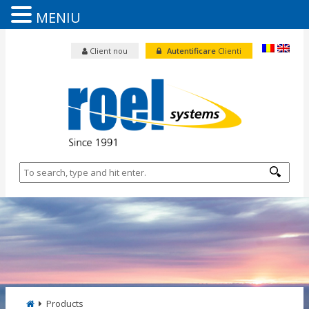
MENIU
Client nou
Autentificare
Clienti
Products