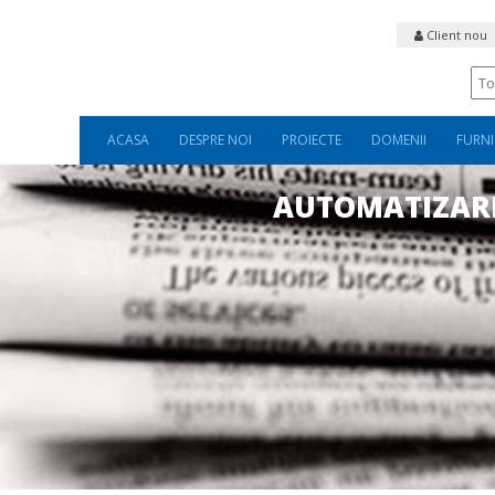
Client nou
ACASA
DESPRE NOI
PROIECTE
DOMENII
FURNI
AUTOMATIZAR