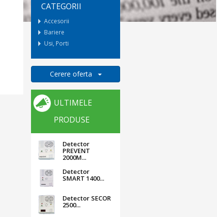
CATEGORII
Accesorii
Bariere
Usi, Porti
Cerere oferta
ULTIMELE
PRODUSE
Detector
PREVENT
2000M...
Detector
SMART 1400...
Detector SECOR
2500...