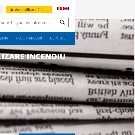
Autentificare
Clienti
ZORI
RECOMANDARI
CONTACT
IZARE INCENDIU