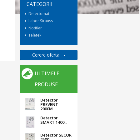
CATEGORII
Detectomat
Labor Strauss
Notifier
Teletek
Cerere oferta
ULTIMELE
PRODUSE
Detector
PREVENT
2000M...
Detector
SMART 1400...
Detector SECOR
2500...