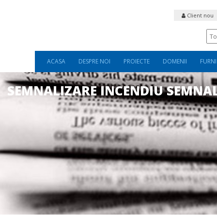
Client nou
ACASA
DESPRE NOI
PROIECTE
DOMENII
FURNI
SEMNALIZARE INCENDIU SEMNAL