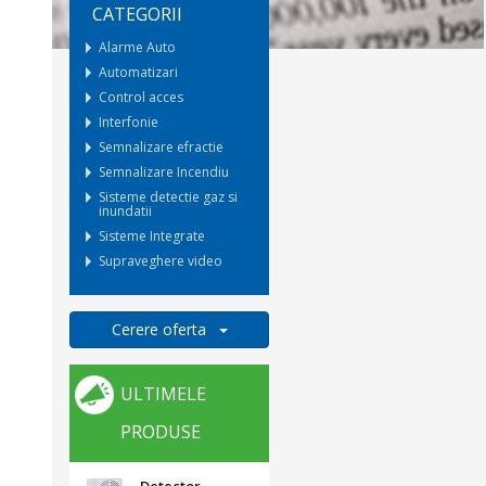
CATEGORII
Alarme Auto
Automatizari
Control acces
Interfonie
Semnalizare efractie
Semnalizare Incendiu
Sisteme detectie gaz si
inundatii
Sisteme Integrate
Supraveghere video
Cerere oferta
ULTIMELE
PRODUSE