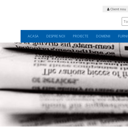
Client nou
ACASA
DESPRE NOI
PROIECTE
DOMENII
FURNI