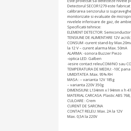
Este proiectat sa detecteze nivele 
Detectorul SECOR1279 este fabricat
calibrarea senzorului si supraveghe
monitorizate si evaluate de micropr
nivelele inferioare de gaz, de ambi
Specificatii tehnice:
ELEMENT DETECTOR: Semiconductor
TENSIUNE DE ALIMENTARE 12V ac/dc 
CONSUM -curent stand-by Max.20m
la 12 V – curent alarma Max. 50mA
ALARMA: -sonora Buzzer Piezo
-optica LED: Galben
-iesire contact releuCOM/NO sau 
TEMPERATURA DE MEDIU: -10C pana 
UMIDITATEA :Max. 95% RH
MASA : – varianta 12V 185g
– varianta 220V 350g
DIMENSIUNI: L134mm x l 94mm x h 
MATERIAL CARCASA: Plastic ABS 768,
CULOARE : Crem
CURENT DE SARCINA
CONTACT RELEU: Max. 2A la 12V
Max. 0,5A la 220V