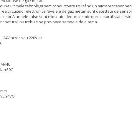
periculoase de gaz metan.
 dupa ultimele tehnologii semiconductoare utilizând un microprocesor pen
rea circuitelor electronice.Nivelele de gaz metan sunt detectate de senzor
ocesor.Alarmele false sunt eliminate deoarece microprocesorul stabileste
ent natural, nu trebuie sa provoace semnale de alarma.
– 24V ac/dc sau 220V ac
A
COM/NC
la +50C
47mm
 VL 94VO