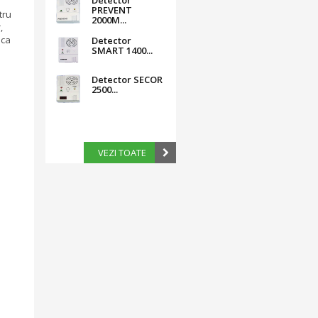
Detector
PREVENT
tru
2000M...
,
 ca
Detector
SMART 1400...
Detector SECOR
2500...
VEZI TOATE